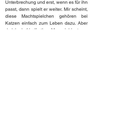
Unterbrechung und erst, wenn es für ihn 
passt, dann spielt er weiter. Mir scheint, 
diese Machtspielchen gehören bei 
Katzen einfach zum Leben dazu. Aber 
da ich ein friedfertiger Mensch bin, trage 
ich es ihm nicht nach. Mein Herz 
schmilzt auch dahin, wenn er sich nicht 
nur um sich selbst, sondern um andere 
kümmert. Das sieht folgendermaßen 
aus: Katerchen lässt sich streicheln, 
beginnt sich irgendwann zu putzen und 
wechselt dann nahtlos zu der Person 
über, die ihm am nächsten ist. Da wird 
alles geputzt, was ihm vor das 
Schnäuzchen kommt: Hände, Arme, 
Beine, sogar Haare!!! Die Teenies 
finden das toll und erklären mit 
leuchtenden Augen, dass doch nun die 
Wäsche für heute erledigt sei! Igitt! Aber 