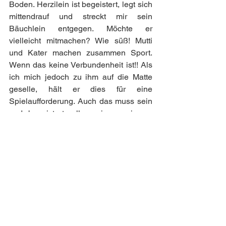
Boden. Herzilein ist begeistert, legt sich 
mittendrauf und streckt mir sein 
Bäuchlein entgegen. Möchte er 
vielleicht mitmachen? Wie süß! Mutti 
und Kater machen zusammen Sport. 
Wenn das keine Verbundenheit ist!! Als 
ich mich jedoch zu ihm auf die Matte 
geselle, hält er dies für eine 
Spielaufforderung. Auch das muss sein 
und begeistert rollen wir gemeinsam 
seine Kugel mit klingendem Glöckchen 
und lustig schwingenden Bändern 
durchs Wohnzimmer. Wie viel Uhr ist es 
eigentlich? Du meine Güte, so spät 
schon? Ich sprinte nach oben, wecke 
alle der Reihe nach, ohne Gesang, 
denn den will keiner in der Früh hören, 
muss mir stattdessen Gemotze über den 
Stress, die falsche Brotzeit und den 