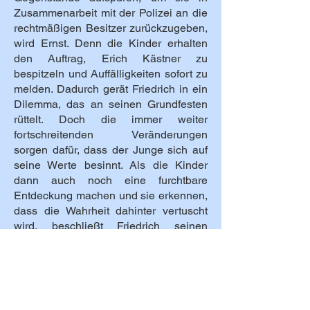
Zusammenarbeit mit der Polizei an die
rechtmäßigen Besitzer zurückzugeben,
wird Ernst. Denn die Kinder erhalten
den Auftrag, Erich Kästner zu
bespitzeln und Auffälligkeiten sofort zu
melden. Dadurch gerät Friedrich in ein
Dilemma, das an seinen Grundfesten
rüttelt. Doch die immer weiter
fortschreitenden Veränderungen
sorgen dafür, dass der Junge sich auf
seine Werte besinnt. Als die Kinder
dann auch noch eine furchtbare
Entdeckung machen und sie erkennen,
dass die Wahrheit dahinter vertuscht
wird, beschließt Friedrich seinen
eigenen Weg zu gehen, der in diesen
Zeiten sehr gefährlich ist.
Ein tolles Werk und eine Hommage an
Erich Kästner, das ich wärmstens
weiterempfehlen kann und das, wie ich