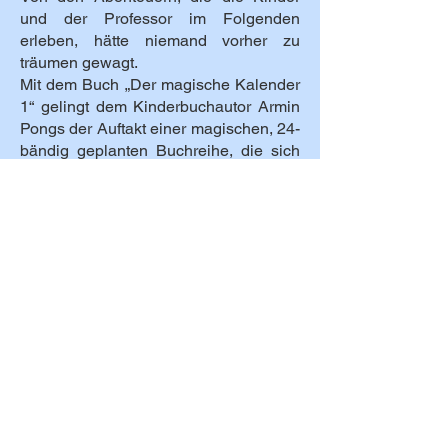
und der Professor im Folgenden
erleben, hätte niemand vorher zu
träumen gewagt.
Mit dem Buch „Der magische Kalender
1“ gelingt dem Kinderbuchautor Armin
Pongs der Auftakt einer magischen, 24-
bändig geplanten Buchreihe, die sich
das Artensterben der Tiere und die
damit verbundene Rettung zur Aufgabe
macht. Dabei erfahren die jungen
Leserinnen und Leser Wissenswertes
zu den verschiedenen Tierarten und
dürfen dabei spannende Abenteuer
und Reisen in ferne Länder, die auch
Teile der Kultur vermitteln, erleben.
Anhand von Koordinaten, die immer am
Anfang eines jeden Kapitels vermerkt
sind, können die Leserinnen und Leser
selbst die zukünftig besuchten Orte des
Quartetts und Professors enträtseln.