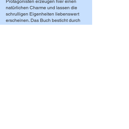
Protagonisten erzeugen hier einen
natürlichen Charme und lassen die
schrulligen Eigenheiten liebenswert
erscheinen. Das Buch besticht durch
Herzlichkeit und Wahrhaftigkeit, zeigt
sich ungekünstelt und ungeschminkt
und wirkt dadurch so authentisch, dass
es leichtfällt, mit den
Hauptprotagonisten mitzufühlen,
mitzuleiden, aber auch herzhaft
aufzulachen und sich zu freuen. Die
224 Seiten des Buches lesen sich
durch den flüssigen Schreibstil
kurzweilig und lassen den Leser das
Buch am Ende leicht wehmütig
zuklappen. Das Cover und auch der
Titel des Buches sind witzig und
einladend gestaltet, sodass das Buch
dazu anregt, es genauer betrachten
und mehr über das Buch erfahren zu
wollen.