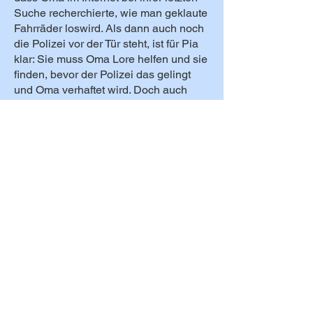
Suche recherchierte, wie man geklaute
Fahrräder loswird. Als dann auch noch
die Polizei vor der Tür steht, ist für Pia
klar: Sie muss Oma Lore helfen und sie
finden, bevor der Polizei das gelingt
und Oma verhaftet wird. Doch auch
Pepe möchte den Fall aufklären.
Langsam nähern sich die beiden
Hobby-Detektive an und agieren in den
Rollen ihrer Lieblingsermittler Fria
Lindström und Sven Eriksson. Als
tatsächlich ein Brief mit der
Lösegeldforderung eintrifft, starten sie
zusammen die „Mission Oma Lore“.
Marie Hüttner gelingt mit ihrem Buch
„Ist Oma noch zu retten“ ein
wunderbarer Kinderkrimi, in dem es um
Mut und Freundschaft geht. Die
unverwechselbaren Charaktere sorgen
dafür, dass man das Buch nicht zur