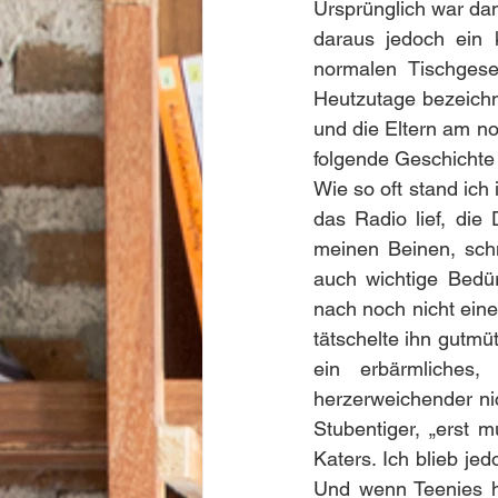
Ursprünglich war dam
daraus jedoch ein k
normalen Tischgese
Heutzutage bezeichn
und die Eltern am nor
folgende Geschichte 
Wie so oft stand ich 
das Radio lief, die
meinen Beinen, schn
auch wichtige Bedür
nach noch nicht eine
tätschelte ihn gutmüt
ein erbärmliches,
herzerweichender nic
Stubentiger, „erst m
Katers. Ich blieb jed
Und wenn Teenies hu