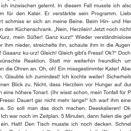
ich inzwischen gelernt. In diesem Fall musste ich also
m für den Kater. Er verstärkte sein Programm. Liebe
t schmiss er sich an meine Beine. Beim Hin- und Herla
gen den Küchenschrank. „Nein, Herzilein! Jetzt noch nicht
Kurz, mein Süßer! Ganz kurz!“ Wieder verständnisloser 
r ihm nieder, streichelte ihn, schaute ihm in die Augen u
! Gaaanz ku-urz! Gleich! Gleich gibt’s Fressi! Ok?“ Doch 
wünschte Reaktion. Statt mir weiterhin freundlich u
nun die Ohren an. Oh, oh! Ein missgestimmter Kater! Aber
 Glaubte ich zumindest! Ich kochte weiter! Sicherheits
nen Blick zu. Nicht, dass Herzilein vor Hunger auf 
n eine höhere Tonart. (Ihr wisst schon, mein Tonfall für
s Fressi: Dauert gar nicht mehr lange!“ Ich warf ihm ein
te. So soll man das doch machen. Deeskalieren! Ok, 
n. Ich war noch im Zeitplan. 5 Minuten, dann fielen die ge
ein. Halt! Den Tisch musste ich noch decken. Schnell f