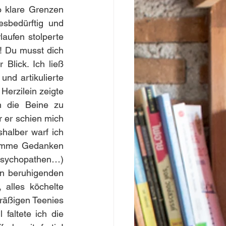
 klare Grenzen 
sbedürftig und 
ufen stolperte 
! Du musst dich 
Blick. Ich ließ 
nd artikulierte 
Herzilein zeigte 
m die Beine zu 
 er schien mich 
halber warf ich 
dumme Gedanken 
 Psychopathen…) 
en beruhigenden 
alles köchelte 
fräßigen Teenies 
altete ich die 