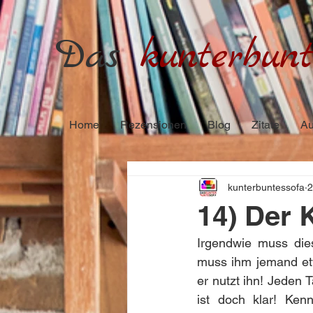
Das
kunterbunt
Home
Rezensionen
Blog
Zitate
Au
kunterbuntessofa
2
14) Der 
Irgendwie muss die
muss ihm jemand etw
er nutzt ihn! Jeden 
ist doch klar! Ken