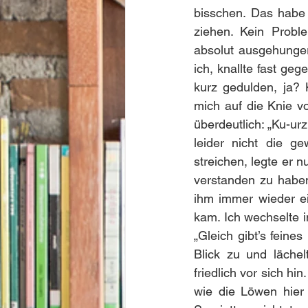
bisschen. Das habe 
ziehen. Kein Proble
absolut ausgehunger
ich, knallte fast ge
kurz gedulden, ja? 
mich auf die Knie vo
überdeutlich: „Ku-urz
leider nicht die ge
streichen, legte er 
verstanden zu haben.
ihm immer wieder ei
kam. Ich wechselte i
„Gleich gibt’s feine
Blick zu und lächel
friedlich vor sich hi
wie die Löwen hier 