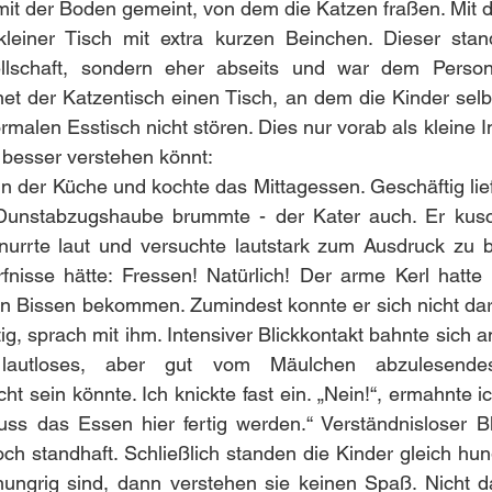
it der Boden gemeint, von dem die Katzen fraßen. Mit de
leiner Tisch mit extra kurzen Beinchen. Dieser stand
llschaft, sondern eher abseits und war dem Persona
et der Katzentisch einen Tisch, an dem die Kinder selb
malen Esstisch nicht stören. Dies nur vorab als kleine Inf
besser verstehen könnt: 
in der Küche und kochte das Mittagessen. Geschäftig lief
 Dunstabzugshaube brummte - der Kater auch. Er kusch
urrte laut und versuchte lautstark zum Ausdruck zu br
fnisse hätte: Fressen! Natürlich! Der arme Kerl hatte 
n Bissen bekommen. Zumindest konnte er sich nicht dara
ig, sprach mit ihm. Intensiver Blickkontakt bahnte sich 
 lautloses, aber gut vom Mäulchen abzulesendes
ht sein könnte. Ich knickte fast ein. „Nein!“, ermahnte i
uss das Essen hier fertig werden.“ Verständnisloser Bl
och standhaft. Schließlich standen die Kinder gleich hung
ngrig sind, dann verstehen sie keinen Spaß. Nicht das 