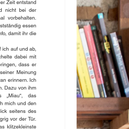
r Zeit entstand 
 nicht bei der 
l vorbehalten. 
stständig essen 
o, damit ihr die 
 ich auf und ab, 
elte dabei mit 
ingen, dass er 
seiner Meinung 
n erinnern. Ich 
an. Dazu von ihm 
 „Miau“, das 
ch mich und den 
ick seitens des 
rig vor der Tür. 
klitzekleinste 