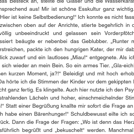
das Besteck an, stellte die Gläser und die Wasserkaraffe
sprechend aus! Mir ist schöne Esskultur ganz wichtig. I
Hier ist keine Selbstbedienung!“ Ich konnte es nicht fass
zwischen oben auf der Anrichte, stierte begehrlich in 
llig unbeeindruckt und gelassen sein Vorderpfötch
ssiert beäugte er nebenbei das Geblubber. „Runter mi
erstreichen, packte ich den hungrigen Kater, der mir dab
ick zuwarf und ein lautloses „Miau!“ entgegnete. Als i
 sich wieder an mein Bein. So ein armes Tier. „Gla-eich! 
nen kurzen Moment, ja?!“ Beleidigt und mit hoch erh
a hörte ich die Stimmen der Kinder vor dem gekippten F
cht ganz fertig. Es klingelte. Auch hier nutzte ich den Ps
 strahlenden Lächeln und hoher, einschmeichelnder Stim
n!“ Statt einer Begrüßung knallte mir sofort die Frage an
ch habe einen Bärenhunger!“ Schuldbewusst eilte ich so
ck. Dann die Frage der Fragen: „Wo ist denn das Herzil
sführlich begrüßt und „bekuschelt“ werden. Manchmal