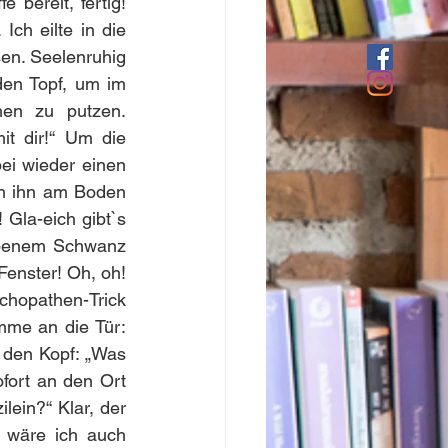
 bereit, fertig! 
ch eilte in die 
en. Seelenruhig 
den Topf, um im 
en zu putzen. 
t dir!“ Um die 
ei wieder einen 
ch ihn am Boden 
Gla-eich gibt`s 
obenem Schwanz 
enster! Oh, oh! 
ychopathen-Trick 
me an die Tür: 
 den Kopf: „Was 
fort an den Ort 
ein?“ Klar, der 
 wäre ich auch 