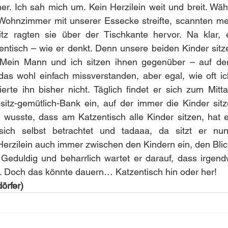
er. Ich sah mich um. Kein Herzilein weit und breit. Wäh
ohnzimmer mit unserer Essecke streifte, scannten me
z ragten sie über der Tischkante hervor. Na klar, e
entisch – wie er denkt. Denn unsere beiden Kinder sitz
. Mein Mann und ich sitzen ihnen gegenüber – auf d
 das wohl einfach missverstanden, aber egal, wie oft i
sierte ihn bisher nicht. Täglich findet er sich zum Mitt
itz-gemütlich-Bank ein, auf der immer die Kinder sitze
wusste, dass am Katzentisch alle Kinder sitzen, hat er
ich selbst betrachtet und tadaaa, da sitzt er nun.
Herzilein auch immer zwischen den Kindern ein, den Blick
. Geduldig und beharrlich wartet er darauf, dass irgen
t. Doch das könnte dauern… Katzentisch hin oder her!
örfer)