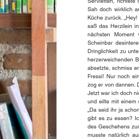
Servietten, richtete 
Sah doch wirklich an
Küche zurück. „Hey! 
saß das Herzilein in
nächsten Moment vö
Scheinbar desintere
Dringlichkeit zu unt
herzerweichenden Bl
absetzte, schmiss er
Fressi! Nur noch ei
zog er von dannen. D
Jetzt war ich doch ni
und eilte mit einem
„Da seid ihr ja scho
gibt es zu essen? I
des Geschehens zurü
musste natürlich au